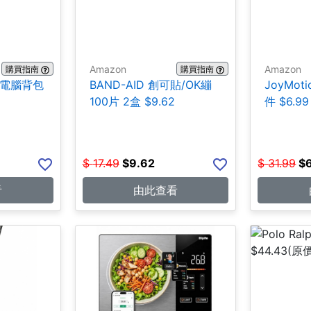
Amazon
Amazon
購買指南
購買指南
ce 電腦背包
BAND-AID 創可貼/OK繃
JoyMot
100片 2盒 $9.62
件 $6.99
$
17.49
$
9.62
$
31.99
$
看
由此查看