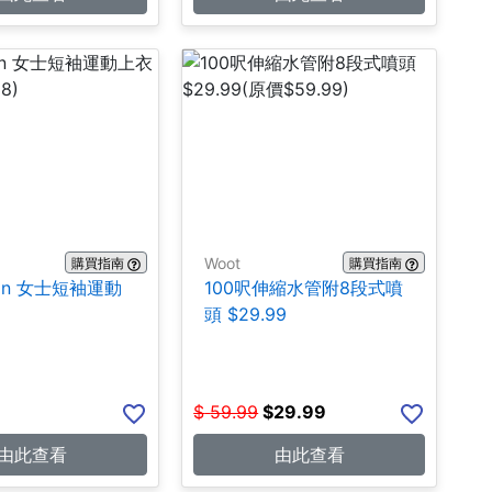
Woot
購買指南
購買指南
emon 女士短袖運動
100呎伸縮水管附8段式噴
9
頭 $29.99
$
59.99
$
29.99
由此查看
由此查看