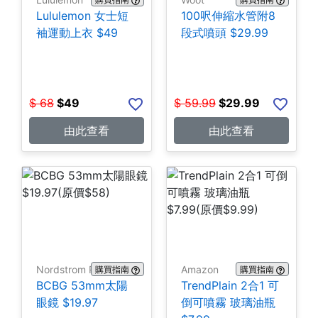
Lululemon 女士短
100呎伸縮水管附8
袖運動上衣 $49
段式噴頭 $29.99
$
68
$
49
$
59.99
$
29.99
由此查看
由此查看
Nordstrom Rack
Amazon
購買指南
購買指南
BCBG 53mm太陽
TrendPlain 2合1 可
眼鏡 $19.97
倒可噴霧 玻璃油瓶