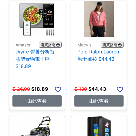
Amazon
Macy's
購買指南
購買指南
Diyife 營養分析智
Polo Ralph Lauren
慧型食物電子秤
男士襯衫 $44.43
$18.89
$
26.99
$
18.89
$
130
$
44.43
由此查看
由此查看