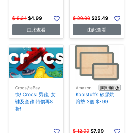
$
8.24
$
4.99
$
29.99
$
25.49
由此查看
由此查看
Crocs@eBay
Amazon
購買指南
快! Crocs: 男鞋, 女
Koolstuffs 矽膠烘
鞋及童鞋 特價再8
焙墊 3個 $7.99
折!
$
12.99
$
7.99