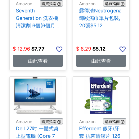
Amazon
Amazon
購買指南
購買指南
Seventh
露得清Neutrogena
Generation 洗衣機
卸妝濕巾單片包裝,
清潔劑 6個(6個月
20張$5.12
份) $7.77
$
12.96
$
7.77
$
8.29
$
5.12
由此查看
由此查看
Amazon
Amazon
購買指南
購買指南
Dell 27吋 一體式桌
Efferdent 假牙/牙
上型電腦 (Core 7
套 抗菌清潔片 126