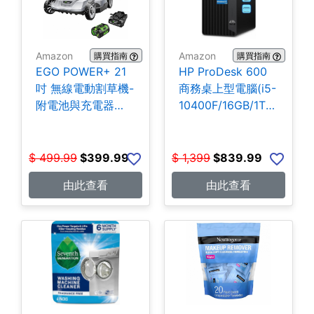
Amazon
Amazon
購買指南
購買指南
EGO POWER+ 21
HP ProDesk 600
吋 無線電動割草機-
商務桌上型電腦(i5-
附電池與充電器
10400F/16GB/1TB
$399.99
SSD) $839.99
$
499.99
$
399.99
$
1,399
$
839.99
由此查看
由此查看