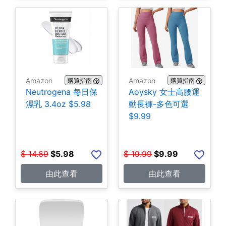
Amazon
Amazon
購買指南
購買指南
Neutrogena 每日保
Aoysky 女士高腰運
濕乳 3.4oz $5.98
動長褲-多色可選
$9.99
$
14.69
$
5.98
$
19.99
$
9.99
由此查看
由此查看