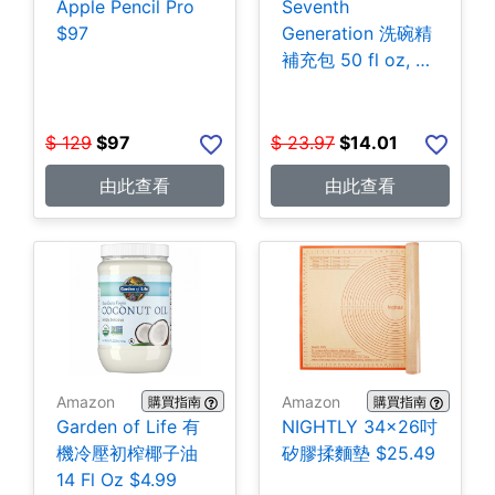
Apple Pencil Pro
Seventh
$97
Generation 洗碗精
補充包 50 fl oz, 3
包 $14.01
$
129
$
97
$
23.97
$
14.01
由此查看
由此查看
Amazon
Amazon
購買指南
購買指南
Garden of Life 有
NIGHTLY 34x26吋
機冷壓初榨椰子油
矽膠揉麵墊 $25.49
14 Fl Oz $4.99