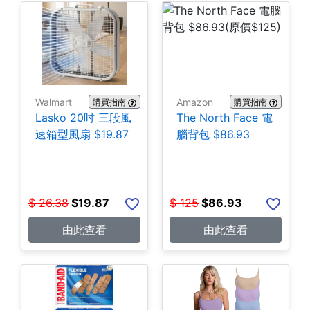
Walmart
Amazon
購買指南
購買指南
Lasko 20吋 三段風
The North Face 電
速箱型風扇 $19.87
腦背包 $86.93
$
26.38
$
19.87
$
125
$
86.93
由此查看
由此查看