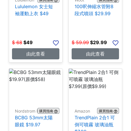
Lululemon 女士短
100呎伸縮水管附8
袖運動上衣 $49
段式噴頭 $29.99
$
68
$
49
$
59.99
$
29.99
由此查看
由此查看
Nordstrom Rack
Amazon
購買指南
購買指南
BCBG 53mm太陽
TrendPlain 2合1 可
眼鏡 $19.97
倒可噴霧 玻璃油瓶