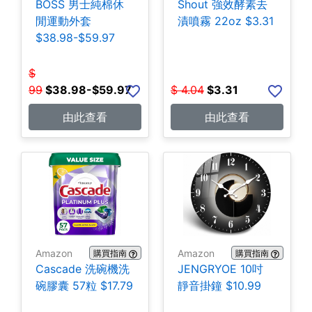
BOSS 男士純棉休
Shout 強效酵素去
閒運動外套
漬噴霧 22oz $3.31
$38.98-$59.97
$
99
$
38.98-$59.97
$
4.04
$
3.31
由此查看
由此查看
Amazon
Amazon
購買指南
購買指南
Cascade 洗碗機洗
JENGRYOE 10吋
碗膠囊 57粒 $17.79
靜音掛鐘 $10.99