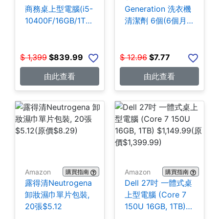
商務桌上型電腦(i5-
Generation 洗衣機
10400F/16GB/1TB
清潔劑 6個(6個月
SSD) $839.99
份) $7.77
$
1,399
$
839.99
$
12.96
$
7.77
由此查看
由此查看
Amazon
Amazon
購買指南
購買指南
露得清Neutrogena
Dell 27吋 一體式桌
卸妝濕巾單片包裝,
上型電腦 (Core 7
20張$5.12
150U 16GB, 1TB)
$1,149.99