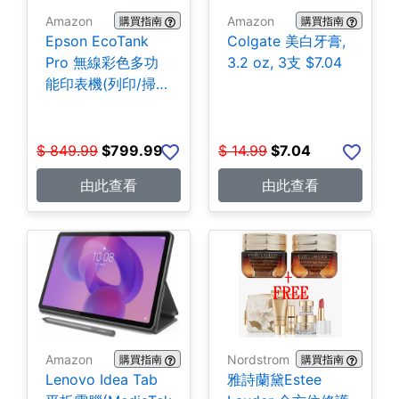
Amazon
Amazon
購買指南
購買指南
Epson EcoTank
Colgate 美白牙膏,
Pro 無線彩色多功
3.2 oz, 3支 $7.04
能印表機(列印/掃
描/影印/傳真)
$799.99
$
849.99
$
799.99
$
14.99
$
7.04
由此查看
由此查看
Amazon
Nordstrom
購買指南
購買指南
Lenovo Idea Tab
雅詩蘭黛Estee