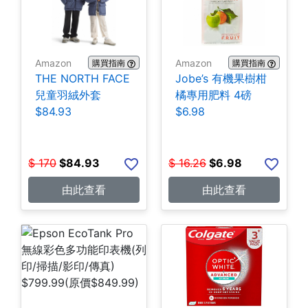
Amazon
Amazon
購買指南
購買指南
THE NORTH FACE
Jobe’s 有機果樹柑
兒童羽絨外套
橘專用肥料 4磅
$84.93
$6.98
$
170
$
84.93
$
16.26
$
6.98
由此查看
由此查看