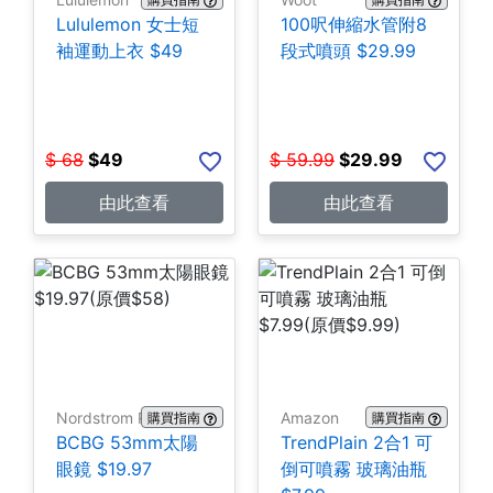
Lululemon 女士短
100呎伸縮水管附8
袖運動上衣 $49
段式噴頭 $29.99
$
68
$
49
$
59.99
$
29.99
由此查看
由此查看
Nordstrom Rack
Amazon
購買指南
購買指南
BCBG 53mm太陽
TrendPlain 2合1 可
眼鏡 $19.97
倒可噴霧 玻璃油瓶