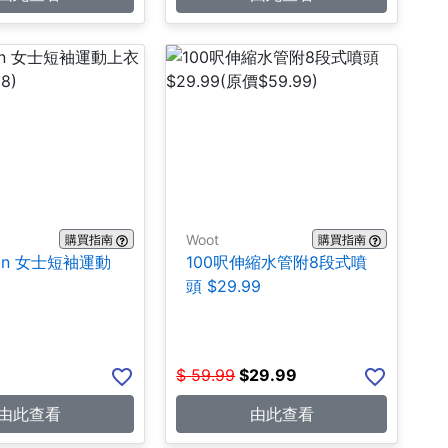
Woot
購買指南
購買指南
emon 女士短袖運動
100呎伸縮水管附8段式噴
9
頭 $29.99
$
59.99
$
29.99
由此查看
由此查看