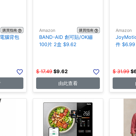
Amazon
Amazon
購買指南
購買指南
ce 電腦背包
BAND-AID 創可貼/OK繃
JoyMot
100片 2盒 $9.62
件 $6.99
$
17.49
$
9.62
$
31.99
$
看
由此查看