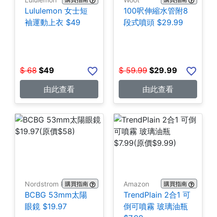
Lululemon 女士短
100呎伸縮水管附8
袖運動上衣 $49
段式噴頭 $29.99
$
68
$
49
$
59.99
$
29.99
由此查看
由此查看
Nordstrom Rack
Amazon
購買指南
購買指南
BCBG 53mm太陽
TrendPlain 2合1 可
眼鏡 $19.97
倒可噴霧 玻璃油瓶