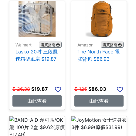
Walmart
Amazon
購買指南
購買指南
Lasko 20吋 三段風
The North Face 電
速箱型風扇 $19.87
腦背包 $86.93
$
26.38
$
19.87
$
125
$
86.93
由此查看
由此查看