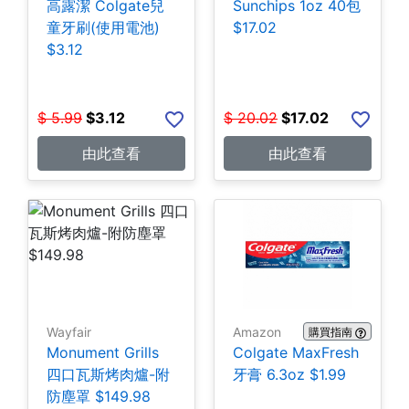
高露潔 Colgate兒
Sunchips 1oz 40包
童牙刷(使用電池)
$17.02
$3.12
$
5.99
$
3.12
$
20.02
$
17.02
由此查看
由此查看
Wayfair
Amazon
購買指南
Monument Grills
Colgate MaxFresh
四口瓦斯烤肉爐-附
牙膏 6.3oz $1.99
防塵罩 $149.98