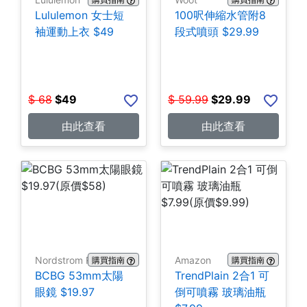
Lululemon 女士短
100呎伸縮水管附8
袖運動上衣 $49
段式噴頭 $29.99
$
68
$
49
$
59.99
$
29.99
由此查看
由此查看
Nordstrom Rack
Amazon
購買指南
購買指南
BCBG 53mm太陽
TrendPlain 2合1 可
眼鏡 $19.97
倒可噴霧 玻璃油瓶