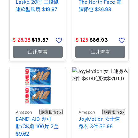
Lasko 20吋 三段風
The North Face 電
速箱型風扇 $19.87
腦背包 $86.93
$
26.38
$
19.87
$
125
$
86.93
由此查看
由此查看
Amazon
Amazon
購買指南
購買指南
BAND-AID 創可
JoyMotion 女士連
貼/OK繃 100片 2盒
身衣 3件 $6.99
$9.62