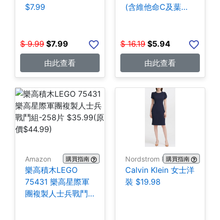
$7.99
(含維他命C及葉酸)
140粒 $5.94
$
9.99
$
7.99
$
16.19
$
5.94
由此查看
由此查看
Amazon
Nordstrom Rack
購買指南
購買指南
樂高積木LEGO
Calvin Klein 女士洋
75431 樂高星際軍
裝 $19.98
團複製人士兵戰鬥
組-258片 $35.99