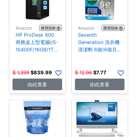
Amazon
Amazon
購買指南
購買指南
HP ProDesk 600
Seventh
商務桌上型電腦(i5-
Generation 洗衣機
10400F/16GB/1TB
清潔劑 6個(6個月
SSD) $839.99
份) $7.77
$
1,399
$
839.99
$
12.96
$
7.77
由此查看
由此查看