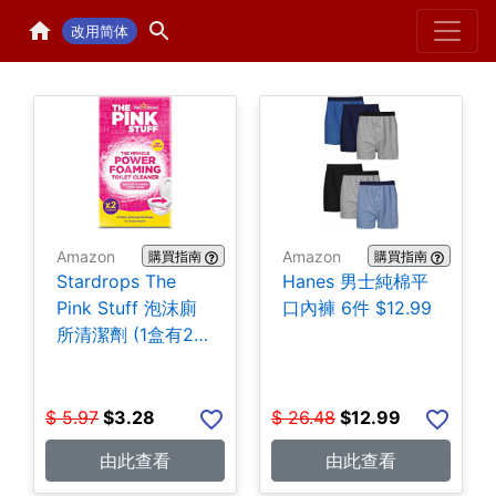
Home
H
改用简体
Amazon
Amazon
購買指南
購買指南
Stardrops The
Hanes 男士純棉平
Pink Stuff 泡沫廁
口內褲 6件 $12.99
所清潔劑 (1盒有2
包) $3.28
$
5.97
$
3.28
$
26.48
$
12.99
由此查看
由此查看