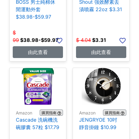
BOSS 男士純棉休
Shout 強效酵素去
閒運動外套
漬噴霧 22oz $3.31
$38.98-$59.97
$
99
$
38.98-$59.97
$
4.04
$
3.31
由此查看
由此查看
Amazon
Amazon
購買指南
購買指南
Cascade 洗碗機洗
JENGRYOE 10吋
碗膠囊 57粒 $17.79
靜音掛鐘 $10.99