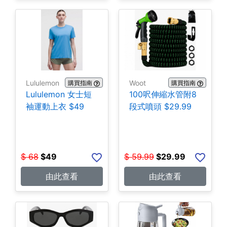
Lululemon
Woot
購買指南
購買指南
Lululemon 女士短
100呎伸縮水管附8
袖運動上衣 $49
段式噴頭 $29.99
$
68
$
49
$
59.99
$
29.99
由此查看
由此查看