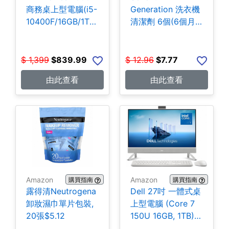
商務桌上型電腦(i5-
Generation 洗衣機
10400F/16GB/1TB
清潔劑 6個(6個月
SSD) $839.99
份) $7.77
$
1,399
$
839.99
$
12.96
$
7.77
由此查看
由此查看
Amazon
Amazon
購買指南
購買指南
露得清Neutrogena
Dell 27吋 一體式桌
卸妝濕巾單片包裝,
上型電腦 (Core 7
20張$5.12
150U 16GB, 1TB)
$1,149.99