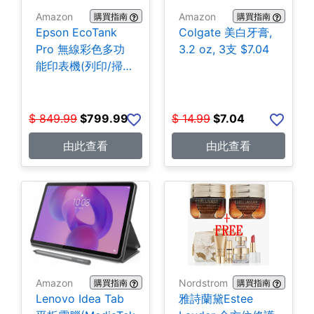
Amazon
Amazon
購買指南
購買指南
Epson EcoTank
Colgate 美白牙膏,
Pro 無線彩色多功
3.2 oz, 3支 $7.04
能印表機(列印/掃
描/影印/傳真)
$799.99
$
849.99
$
799.99
$
14.99
$
7.04
由此查看
由此查看
Amazon
Nordstrom
購買指南
購買指南
Lenovo Idea Tab
雅詩蘭黛Estee