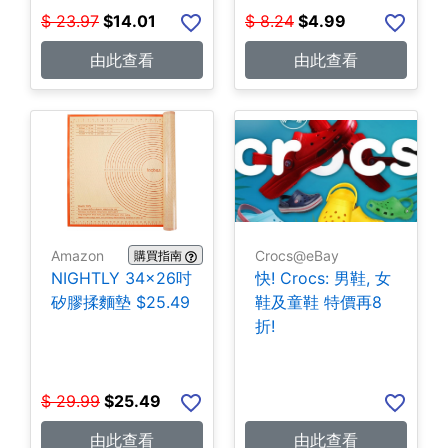
$
23.97
$
14.01
$
8.24
$
4.99
由此查看
由此查看
Amazon
Crocs@eBay
購買指南
NIGHTLY 34x26吋
快! Crocs: 男鞋, 女
矽膠揉麵墊 $25.49
鞋及童鞋 特價再8
折!
$
29.99
$
25.49
由此查看
由此查看