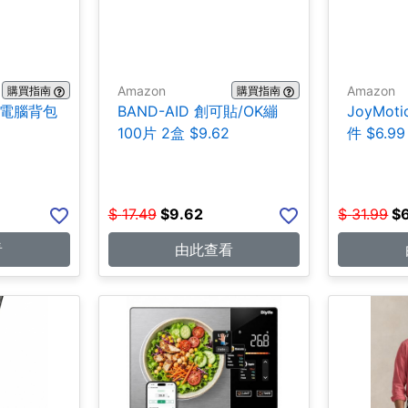
Amazon
Amazon
購買指南
購買指南
ce 電腦背包
BAND-AID 創可貼/OK繃
JoyMot
100片 2盒 $9.62
件 $6.99
$
17.49
$
9.62
$
31.99
$
看
由此查看