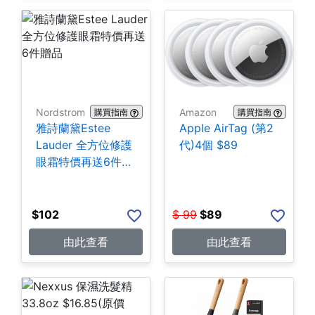
Nordstrom
Amazon
購買指南
購買指南
雅詩蘭黛Estee
Apple AirTag (第2
Lauder 全方位修護
代)4個 $89
眼霜特價再送6件贈
品
$
102
$
99
$
89
由此查看
由此查看