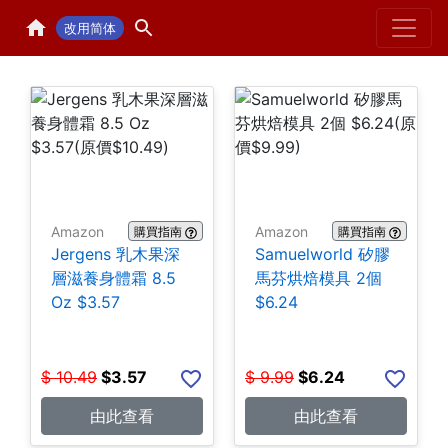
Home
H
改用简体
Amazon
Amazon
購買指南
購買指南
Jergens 乳木果深
Samuelworld 矽膠
層滋養身體霜 8.5
馬芬烘焙模具 2個
Oz $3.57
$6.24
$
10.49
$
3.57
$
9.99
$
6.24
由此查看
由此查看