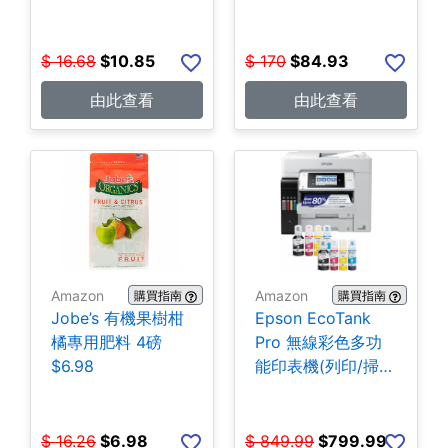
$
16.68
$
10.85
$
170
$
84.93
由此查看
由此查看
Amazon
Amazon
購買指南
購買指南
Jobe’s 有機果樹柑
Epson EcoTank
橘專用肥料 4磅
Pro 無線彩色多功
$6.98
能印表機(列印/掃
描/影印/傳真)
$799.99
$
16.26
$
6.98
$
849.99
$
799.99