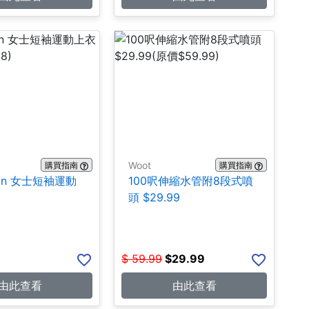
Woot
購買指南
購買指南
emon 女士短袖運動
100呎伸縮水管附8段式噴
9
頭 $29.99
$
59.99
$
29.99
由此查看
由此查看