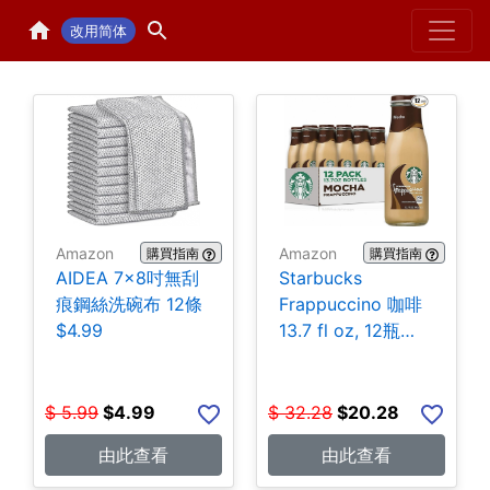
Home
H
改用简体
Amazon
Amazon
購買指南
購買指南
AIDEA 7×8吋無刮
Starbucks
痕鋼絲洗碗布 12條
Frappuccino 咖啡
$4.99
13.7 fl oz, 12瓶
$20.28
$
5.99
$
4.99
$
32.28
$
20.28
由此查看
由此查看