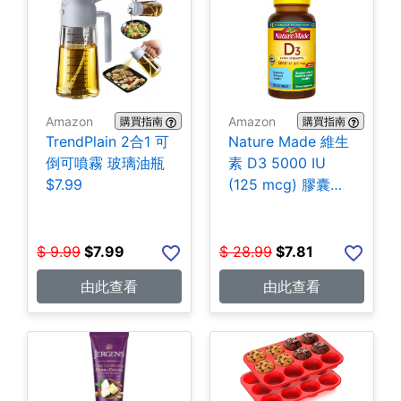
Amazon
Amazon
購買指南
購買指南
TrendPlain 2合1 可
Nature Made 維生
倒可噴霧 玻璃油瓶
素 D3 5000 IU
$7.99
(125 mcg) 膠囊
180粒 $7.81
$
9.99
$
7.99
$
28.99
$
7.81
由此查看
由此查看