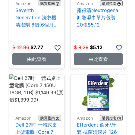
Amazon
Amazon
購買指南
購買指南
Seventh
露得清Neutrogena
Generation 洗衣機
卸妝濕巾單片包裝,
清潔劑 6個(6個月
20張$5.12
份) $7.77
$
12.96
$
7.77
$
8.29
$
5.12
由此查看
由此查看
Amazon
Amazon
購買指南
購買指南
Dell 27吋 一體式桌
Efferdent 假牙/牙
上型電腦 (Core 7
套 抗菌清潔片 126