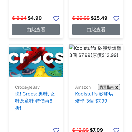
$
8.24
$
4.99
$
29.99
$
25.49
由此查看
由此查看
Crocs@eBay
Amazon
購買指南
快! Crocs: 男鞋, 女
Koolstuffs 矽膠烘
鞋及童鞋 特價再8
焙墊 3個 $7.99
折!
$
12.99
$
7.99