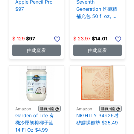
Apple Pencil Pro
Seventh
$97
Generation 洗碗精
補充包 50 fl oz, 3
包 $14.01
$
129
$
97
$
23.97
$
14.01
由此查看
由此查看
Amazon
Amazon
購買指南
購買指南
Garden of Life 有
NIGHTLY 34x26吋
機冷壓初榨椰子油
矽膠揉麵墊 $25.49
14 Fl Oz $4.99