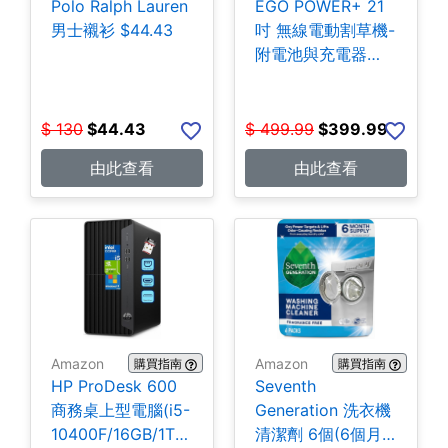
Polo Ralph Lauren
EGO POWER+ 21
男士襯衫 $44.43
吋 無線電動割草機-
附電池與充電器
$399.99
$
130
$
44.43
$
499.99
$
399.99
由此查看
由此查看
Amazon
Amazon
購買指南
購買指南
HP ProDesk 600
Seventh
商務桌上型電腦(i5-
Generation 洗衣機
10400F/16GB/1TB
清潔劑 6個(6個月