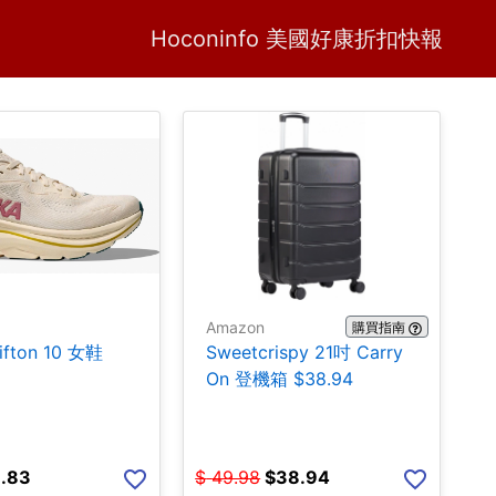
Home
H
Hoconinfo 美國好康折扣快報
Amazon
購買指南
ifton 10 女鞋
Sweetcrispy 21吋 Carry
On 登機箱 $38.94
.83
$
49.98
$
38.94