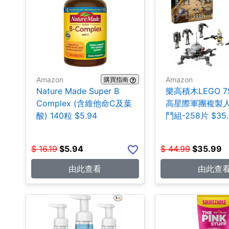
Amazon
Amazon
購買指南
Nature Made Super B
樂高積木LEGO 75
Complex (含維他命C及葉
高星際軍團複製
酸) 140粒 $5.94
鬥組-258片 $35.
$
16.19
$
5.94
$
44.99
$
35.99
由此查看
由此查