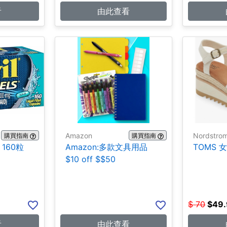
看
由此查看
Amazon
Nordstro
購買指南
購買指南
 160粒
Amazon:多款文具用品
TOMS 女
$10 off $$50
$
70
$
49
看
由此查看