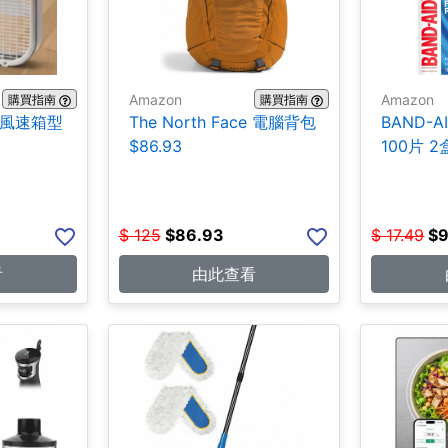
Amazon
Amazon
購買指南
購買指南
三段風速箱型
The North Face 電腦背包
BAND-A
$86.93
100片 2盒
$
125
$
86.93
$
17.49
$
9
看
由此查看