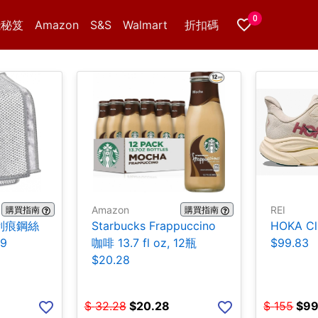
0
錢秘笈
Amazon
S&S
Walmart
折扣碼
Amazon
REI
購買指南
購買指南
無刮痕鋼絲
Starbucks Frappuccino
HOKA Cl
9
咖啡 13.7 fl oz, 12瓶
$99.83
$20.28
$
32.28
$
20.28
$
155
$
99