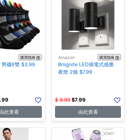
Amazon
購買指南
購買指南
n 男襪6雙 $3.99
Briignite LED插電式感應
夜燈 2個 $7.99
.99
$
9.99
$
7.99
由此查看
由此查看