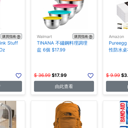
Walmart
Amazon
購買指南
購買指南
ink Stuff
TINANA 不鏽鋼料理調理
Pureegg
Oz
盆 6個 $17.99
性防水桌布
$
36.99
$
17.99
$
9.99
$
3
看
由此查看