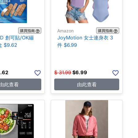
Amazon
購買指南
購買指南
ID 創可貼/OK繃
JoyMotion 女士連身衣 3
 $9.62
件 $6.99
.62
$
31.99
$
6.99
由此查看
由此查看