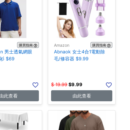
Amazon
購買指南
購買指南
emon 男士透氣網眼
Abnaok 女士4合1電動除
衫 $69
毛/修容器 $9.99
$
19.99
$
9.99
由此查看
由此查看