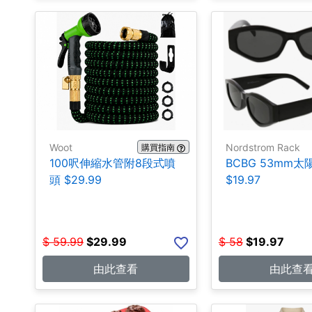
Woot
Nordstrom Rack
購買指南
100呎伸縮水管附8段式噴
BCBG 53mm太
頭 $29.99
$19.97
$
59.99
$
29.99
$
58
$
19.97
由此查看
由此查