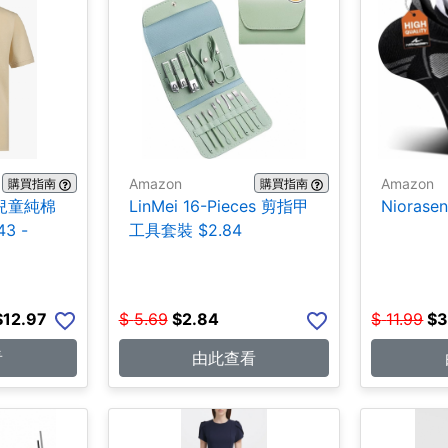
Amazon
Amazon
購買指南
購買指南
er兒童純棉
LinMei 16-Pieces 剪指甲
Niorase
3 -
工具套裝 $2.84
$12.97
$
5.69
$
2.84
$
11.99
$
3
看
由此查看