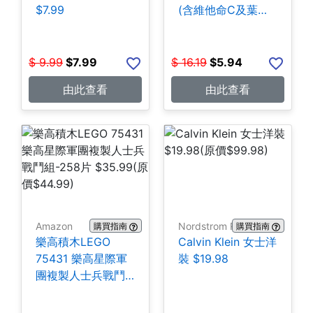
$7.99
(含維他命C及葉酸)
140粒 $5.94
$
9.99
$
7.99
$
16.19
$
5.94
由此查看
由此查看
Amazon
Nordstrom Rack
購買指南
購買指南
樂高積木LEGO
Calvin Klein 女士洋
75431 樂高星際軍
裝 $19.98
團複製人士兵戰鬥
組-258片 $35.99