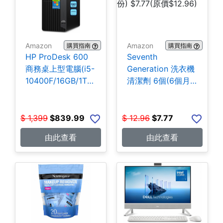
Amazon
Amazon
購買指南
購買指南
HP ProDesk 600
Seventh
商務桌上型電腦(i5-
Generation 洗衣機
10400F/16GB/1TB
清潔劑 6個(6個月
SSD) $839.99
份) $7.77
$
1,399
$
839.99
$
12.96
$
7.77
由此查看
由此查看