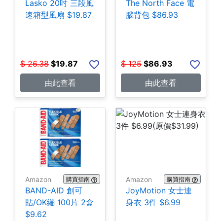
Lasko 20吋 三段風
The North Face 電
速箱型風扇 $19.87
腦背包 $86.93
$
26.38
$
19.87
$
125
$
86.93
由此查看
由此查看
Amazon
Amazon
購買指南
購買指南
BAND-AID 創可
JoyMotion 女士連
貼/OK繃 100片 2盒
身衣 3件 $6.99
$9.62