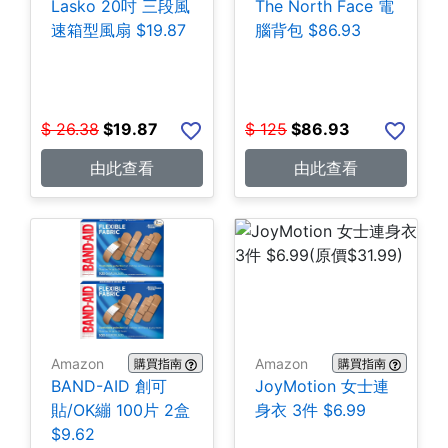
Lasko 20吋 三段風
The North Face 電
速箱型風扇 $19.87
腦背包 $86.93
$
26.38
$
19.87
$
125
$
86.93
由此查看
由此查看
Amazon
Amazon
購買指南
購買指南
BAND-AID 創可
JoyMotion 女士連
貼/OK繃 100片 2盒
身衣 3件 $6.99
$9.62