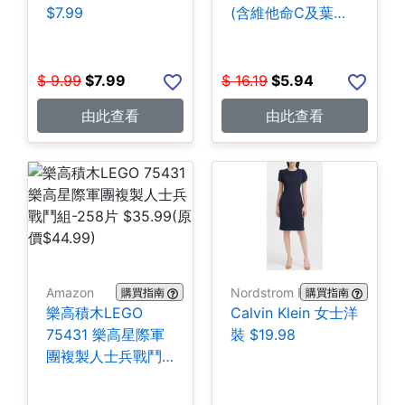
$7.99
(含維他命C及葉酸)
140粒 $5.94
$
9.99
$
7.99
$
16.19
$
5.94
由此查看
由此查看
Amazon
Nordstrom Rack
購買指南
購買指南
樂高積木LEGO
Calvin Klein 女士洋
75431 樂高星際軍
裝 $19.98
團複製人士兵戰鬥
組-258片 $35.99