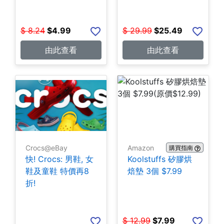
$
8.24
$
4.99
$
29.99
$
25.49
由此查看
由此查看
Crocs@eBay
Amazon
購買指南
快! Crocs: 男鞋, 女
Koolstuffs 矽膠烘
鞋及童鞋 特價再8
焙墊 3個 $7.99
折!
$
12.99
$
7.99