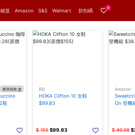
0
錢秘笈
Amazon
S&S
Walmart
折扣碼
REI
Amazon
購買指南
puccino
HOKA Clifton 10 女鞋
Sweetcr
12瓶
$99.83
On 登機箱
$
155
$
99.83
$
49.98
$