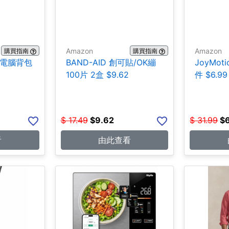
Amazon
Amazon
購買指南
購買指南
ce 電腦背包
BAND-AID 創可貼/OK繃
JoyMot
100片 2盒 $9.62
件 $6.99
$
17.49
$
9.62
$
31.99
$
看
由此查看