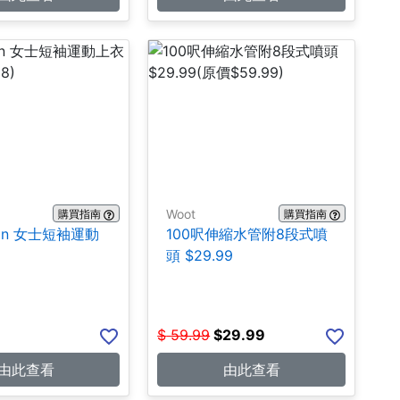
Woot
購買指南
購買指南
emon 女士短袖運動
100呎伸縮水管附8段式噴
9
頭 $29.99
$
59.99
$
29.99
由此查看
由此查看